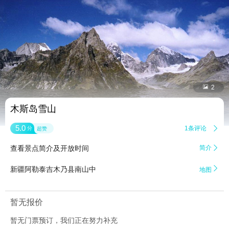


2
木斯岛雪山
5.0
1条评论

分
超赞
查看景点简介及开放时间
简介


新疆阿勒泰吉木乃县南山中
地图
暂无报价
暂无门票预订，我们正在努力补充