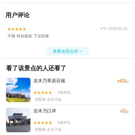
用户评论
e*9 2018-01-12


不错 特别喜欢 下次回来
查看全部点评

看了该景点的人还看了
43
吉木乃草原石城
¥
起
3条评论


阿勒泰·吉木乃县
0
吉木乃口岸
¥
起
0条评论


阿勒泰·吉木乃县