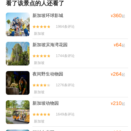
看了该景点的人还看了
360
新加坡环球影城
¥
起
1964条评论


新加坡
64
新加坡滨海湾花园
¥
起
1744条评论


新加坡
264
夜间野生动物园
¥
起
1276条评论


新加坡
210
新加坡动物园
¥
起
1649条评论


新加坡