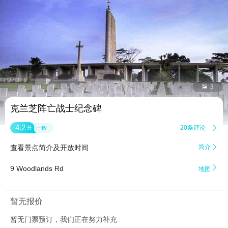


3
克兰芝阵亡战士纪念碑
4.2
20条评论

分
一般
查看景点简介及开放时间
简介


9 Woodlands Rd
地图
暂无报价
暂无门票预订，我们正在努力补充