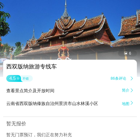


6
西双版纳旅游专线车
4.5
86条评论

分
不错
查看景点简介及开放时间
简介


云南省西双版纳傣族自治州景洪市山水林溪小区
地图
暂无报价
暂无门票预订，我们正在努力补充