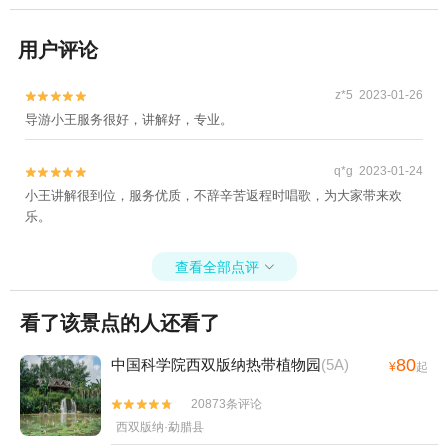
用户评论
z*5 2023-01-26


导游小王服务很好，讲解好，专业。
q*g 2023-01-24


小王讲解很到位，服务优质，不辞辛苦返程时唱歌，为大家带来欢
乐。
查看全部点评

看了该景点的人还看了
80
中国科学院西双版纳热带植物园
(5A)
¥
起
20873条评论


西双版纳·勐腊县