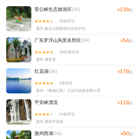
138
雷公峡生态旅游区
(3A)
¥
起
68条评论


惠州·象头山国家级自然保护区
54
广东罗浮山风景名胜区
(5A)
¥
起
2685条评论


惠州·博罗县
179
红花湖
(5A)
¥
起
6条评论


惠州·《鹅城幻影》沉浸式多媒体舞台秀
118
平安峡漂流
¥
起
24条评论


惠州·惠州平安峡
50
惠州西湖
(5A)
¥
起