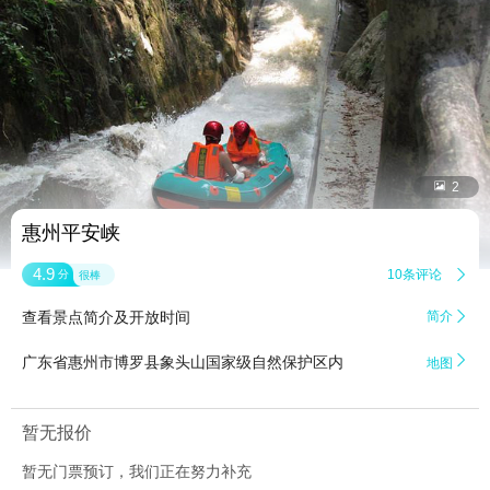


2
惠州平安峡
4.9
10条评论

分
很棒
查看景点简介及开放时间
简介


广东省惠州市博罗县象头山国家级自然保护区内
地图
暂无报价
暂无门票预订，我们正在努力补充