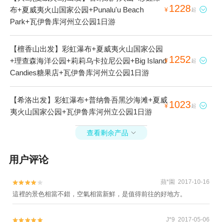
1228
布+夏威夷火山国家公园+Punalu'u Beach

¥
起
Park+瓦伊鲁库河州立公园1日游
【檀香山出发】彩虹瀑布+夏威夷火山国家公园
1252
+理查森海洋公园+莉莉乌卡拉尼公园+Big Island

¥
起
Candies糖果店+瓦伊鲁库河州立公园1日游
【希洛出发】彩虹瀑布+普纳鲁吾黑沙海滩+夏威
1023

¥
起
夷火山国家公园+瓦伊鲁库河州立公园1日游
查看剩余产品

用户评论
蘋*園 2017-10-16


這裡的景色相當不錯，空氣相當新鮮，是值得前往的好地方。
J*9 2017-05-06

