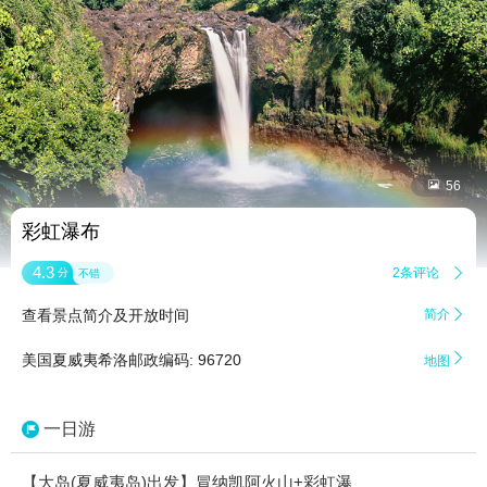


56
彩虹瀑布
4.3
2条评论

分
不错
查看景点简介及开放时间
简介


美国夏威夷希洛邮政编码: 96720
地图
一日游
【大岛(夏威夷岛)出发】冒纳凯阿火山+彩虹瀑