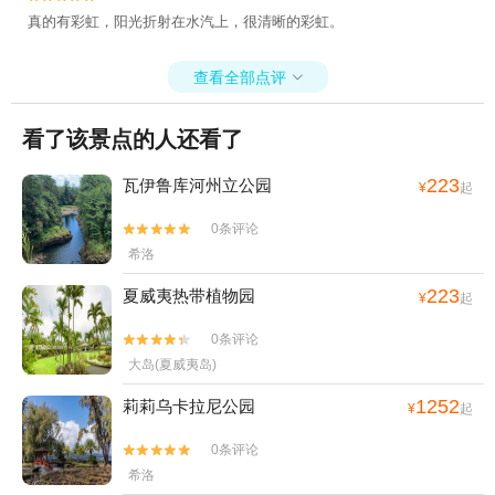
真的有彩虹，阳光折射在水汽上，很清晰的彩虹。
查看全部点评

看了该景点的人还看了
223
瓦伊鲁库河州立公园
¥
起
0条评论


希洛
223
夏威夷热带植物园
¥
起
0条评论


大岛(夏威夷岛)
1252
莉莉乌卡拉尼公园
¥
起
0条评论


希洛