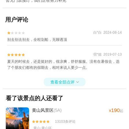
暂无门票预订，我们正在努力补充
用户评论
白*白 2024-08-14


别去别去别去，全程划船，无聊透顶
宿*姐 2019-07-13


夏天的时候去，还是挺好的，很凉爽，舒舒服服。没有在暑假去，选
了个朋友们都有的假期去，相对来说人要少一点。
查看全部点评

看了该景点的人还看了
190
黄山风景区
(5A)
¥
起
13103条评论


黄山·黄山区