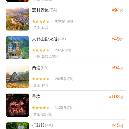
94
宏村景区
(5A)
¥
起
9203条评论


黄山·黟县
49
大鄣山卧龙谷
(4A)
¥
起
232条评论


上饶·婺源风景区
94
西递
(5A)
¥
起
2925条评论


黄山·黟县
103
呈坎
¥
起
1120条评论


黄山·徽州区
45
打鼓岭
(4A)
¥
起