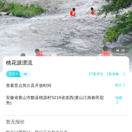


36
桃花源漂流
3.9
27条评论
1条攻略

分
一般
查看景点简介及开放时间
简介

安徽省黄山市黟县桃源村S218省道西(黄山江南春民宿
地图
旁)

暂无报价