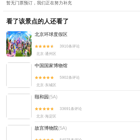
暂无门票预订，我们正在努力补充
看了该景点的人还看了
北京环球度假区
3910条评论


北京·通州区
中国国家博物馆
5902条评论


北京·东城区
颐和园
(5A)
33691条评论


北京·海淀区
故宫博物院
(5A)