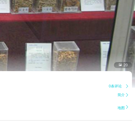

20
0条评论

简介


地图