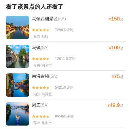
看了该景点的人还看了
150
乌镇西栅景区
(5A)
¥
起
7298条评论


嘉兴·乌镇
100
乌镇
(5A)
¥
起
12611条评论


嘉兴·桐乡市
75
南浔古镇
(5A)
¥
起
5421条评论


湖州·南浔区
49.9
周庄
(5A)
¥
起
8650条评论


苏州·昆山市