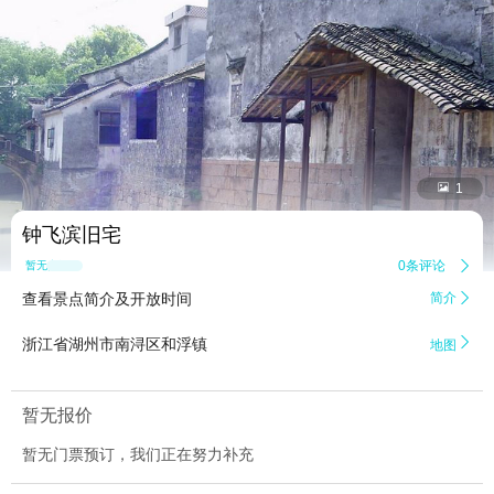


1
钟飞滨旧宅
0条评论

暂无点评
查看景点简介及开放时间
简介


浙江省湖州市南浔区和浮镇
地图
暂无报价
暂无门票预订，我们正在努力补充