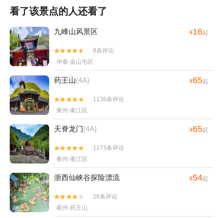
看了该景点的人还看了
16
九峰山风景区
¥
起
8条评论


伊春·金山屯区
65
药王山
(4A)
¥
起
1136条评论


衢州·衢江区
65
天脊龙门
(4A)
¥
起
1173条评论


衢州·衢江区
54
浙西仙峡谷探险漂流
¥
起
26条评论


衢州·药王山