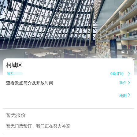


1
柯城区
0条评论

暂无点评
查看景点简介及开放时间
简介


地图
暂无报价
暂无门票预订，我们正在努力补充