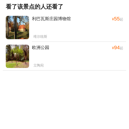
看了该景点的人还看了
55
利巴瓦斯庄园博物馆
¥
起
维尔纽斯
94
欧洲公园
¥
起
立陶宛