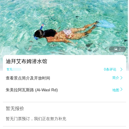


2
迪拜艾布姆潜水馆
0条评论

暂无点评
查看景点简介及开放时间
简介


朱美拉阿瓦斯路 (Al-Wasl Rd)
地图
暂无报价
暂无门票预订，我们正在努力补充