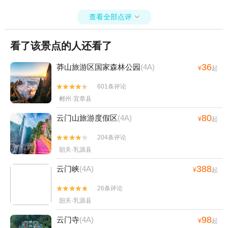
查看全部点评

看了该景点的人还看了
36
莽山旅游区国家森林公园
(4A)
¥
起
601条评论


郴州·宜章县
80
云门山旅游度假区
(4A)
¥
起
204条评论


韶关·乳源县
388
云门峡
(4A)
¥
起
26条评论


韶关·乳源县
98
云门寺
(4A)
¥
起