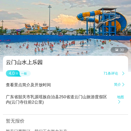


30
云门山水上乐园
4.0
71条评论

分
一般
查看景点简介及开放时间
简介

广东省韶关市乳源瑶族自治县250省道云门山旅游度假区
地图
内(云门寺往前2公里)

暂无报价