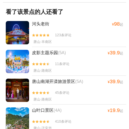
看了该景点的人还看了
98
河头老街
¥
起
123条评论


唐山·丰南区
39.9
皮影主题乐园
(5A)
¥
起
11条评论


唐山·路南区
39.9
唐山南湖开滦旅游景区
(5A)
¥
起
45条评论


唐山·路南区
19.9
山叶口景区
(4A)
¥
起
410条评论


唐山·迁安市