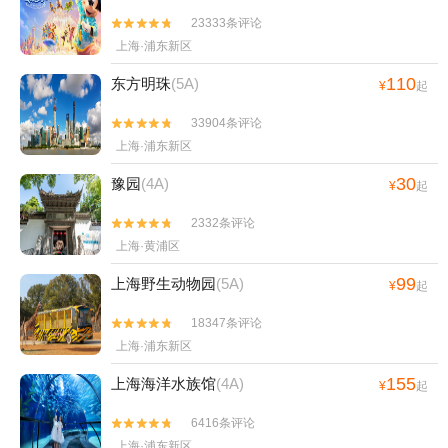
水乐堂+上海—兰会所+上海之巅观光厅+豫园万
23333条评论


丽酒店（河南南路店）+上海龙之梦+上海
上海·浦东新区
JOYPOLIS世嘉都市乐园+上海迪士尼度假区+长
兴岛郊野公园+上海薰衣草公园+迪士尼食品+东
110
东方明珠
(5A)
¥
起
方明珠公园+朱家角颂恩堂+黄浦江游览（东方明
珠码头）+滴水湖壹号码头+花开海上生态园+豫
33904条评论


园老街+迪士尼小镇+上海奇迹花园+广富林文化
上海·浦东新区
遗址+上海迪士尼《美女与野兽》音乐剧+上海海
30
豫园
(4A)
¥
起
昌海洋公园+外滩寻梦·上海之歌+外滩休闲浴场
+上海万达瑞华酒店+上海豫园万丽酒店+上海万
2332条评论


达汽车乐园+东方明珠·奇梦爱丽丝之重回仙境
上海·黄浦区
+豫园星空梦幻馆+豫园·海上梨园+浦江郊野公园
99
上海野生动物园
(5A)
¥
起
+趣味朱家角数字展厅+广富林古陶艺术馆+广富
林文化展示馆+广富林木艺展示馆+广富林考古遗
18347条评论


址展示馆+上海广富林奇石馆+上海之鱼直升机观
上海·浦东新区
光+金茂大厦+金茂大厦云中漫步+海棠湖+上海
155
上海海洋水族馆
(4A)
星空艺术馆（南京路旗舰店）+滴水湖+玉海棠景
¥
起
区+浦江之首+玉海棠棠果乐园+上海玉海棠景区-
6416条评论


海棠左岸+印象光绘艺术馆+朱家角实景园林昆曲
上海·浦东新区