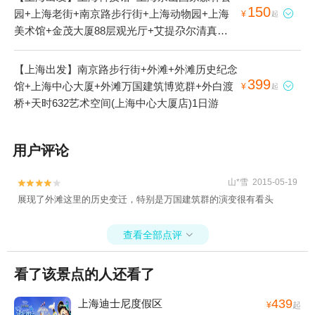
150
园+上海老街+南京路步行街+上海动物园+上海

¥
起
美术馆+金茂大厦88层观光厅+艾提尕尔清真寺
+上海欢乐谷+金山城市沙滩+上海鲜花港+上海
百枣园+上海文庙+上海影视乐园+东方明珠+上
【上海出发】南京路步行街+外滩+外滩历史纪念
海图书馆+上海佘山国家旅游度假区+长兴岛+东
399
馆+上海中心大厦+外滩万国建筑博览群+外白渡

¥
起
方绿舟景区+豫园+外滩+上海总会+上海宋庆龄
桥+天时632艺术空间(上海中心大厦店)1日游
故居纪念馆+上海古城墙+外滩观光隧道+上海大
剧院+上海大观园+世纪公园+东平国家森林公园
用户评论
+上海海洋水族馆+上海野生动物园+朱家角古镇
景区+碧海金沙+上海博物馆+锦江乐园+朱家角
城隍庙+上海东林寺+浦江游览+上海都市菜园
山*雪 2015-05-19


+上海辰山植物园+西沙明珠湖景区+外滩历史纪
展现了外滩这里的历史变迁，特别是万国建筑群的演变很有看头
念馆+长兴岛公园+浦江森林公园+外滩三号+外
滩十八号+外滩情人墙+朱家角大清邮局+浦江玫
查看全部点评

瑰园+闻道园+东方明珠码头·黄浦江游船+北京东
方明珠高尔夫+东方绿舟山湾CS基地+上海
看了该景点的人还看了
WINE100葡萄酒会+上海接送机服务+豫·上海剧
院+上海东方明珠演艺剧场+金茂音乐厅+朱家角
439
上海迪士尼度假区
¥
起