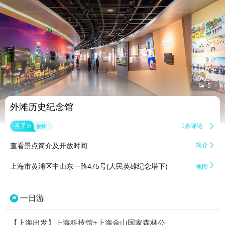


5
外滩历史纪念馆
4.7
1条评论

分
很棒
查看景点简介及开放时间
简介


上海市黄浦区中山东一路475号(人民英雄纪念塔下)
地图
一日游
【上海出发】上海科技馆+上海佘山国家森林公