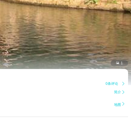

1
0条评论

简介


地图