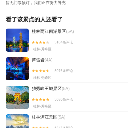
暂无门票预订，我们正在努力补充
看了该景点的人还看了
桂林两江四湖景区
(5A)
5104条评论


桂林·秀峰区
芦笛岩
(4A)
5076条评论


桂林·秀峰区
独秀峰王城景区
(5A)
5080条评论


桂林·秀峰区
桂林漓江景区
(5A)