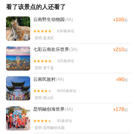
看了该景点的人还看了
100
云南野生动物园
(4A)
¥
起
630条评论


昆明·盘龙区
210
七彩云南欢乐世界
(3A)
¥
起
325条评论


昆明·晋宁县
90
云南民族村
(4A)
¥
起
6655条评论


昆明·西山区
178
昆明融创海世界
(4A)
¥
起
92条评论


昆明·昆明融创乐园