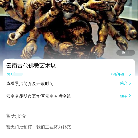


1
云南古代佛教艺术展
0条评论

暂无点评
查看景点简介及开放时间
简介


云南省昆明市五华区云南省博物馆
地图
暂无报价
暂无门票预订，我们正在努力补充