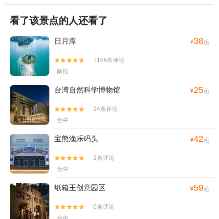
看了该景点的人还看了
38
日月潭
¥
起
1166条评论


南投
25
台湾自然科学博物馆
¥
起
94条评论


台中
42
宝熊渔乐码头
¥
起
2条评论


台中
59
纸箱王创意园区
¥
起
0条评论


台中