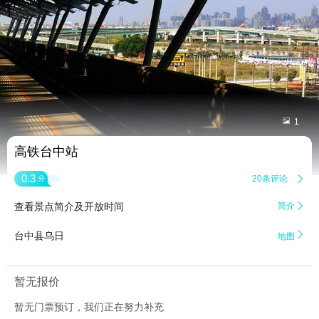


1
高铁台中站
0.3
20条评论

分
查看景点简介及开放时间
简介


台中县乌日
地图
暂无报价
暂无门票预订，我们正在努力补充