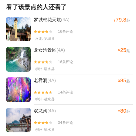
看了该景点的人还看了
79.8
罗城棉花天坑
(4A)
¥
起
16条评论


河池·罗城县
25
龙女沟景区
(4A)
¥
起
16条评论


柳州·融水县
85
老君洞
(4A)
¥
起
14条评论


柳州·融水县
80
双龙沟
(4A)
¥
起
34条评论


柳州·融水县