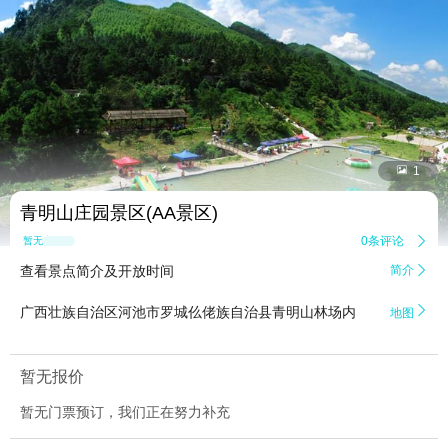


1
青明山庄园景区(AA景区)
0条评论

暂无点评
查看景点简介及开放时间
简介


广西壮族自治区河池市罗城仫佬族自治县青明山林场内
地图
暂无报价
暂无门票预订，我们正在努力补充