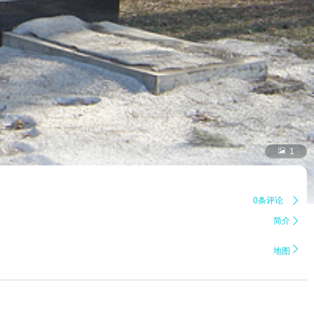

1
0条评论

简介


地图