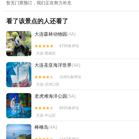
暂无门票预订，我们正在努力补充
看了该景点的人还看了
大连森林动物园
(4A)
4758条评论


大连·西岗区
大连圣亚海洋世界
(4A)
10401条评论


大连·沙河口区
老虎滩海洋公园
(5A)
8835条评论


大连·中山区
棒棰岛
(4A)