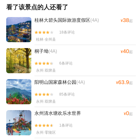
看了该景点的人还看了
38
桂林大碧头国际旅游度假区
(4A)
¥
起
18条评论


桂林·全州县
40
桐子坳
(4A)
¥
起
6条评论


永州·双牌县
63.9
阳明山国家森林公园
(4A)
¥
起
85条评论


永州·双牌县
0
永州清水塘欢乐水世界
¥
起
1条评论


永州·零陵区