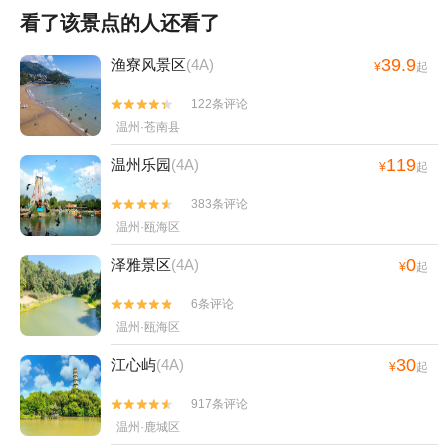
看了该景点的人还看了
39.9
渔寮风景区
(4A)
¥
起
122条评论


温州·苍南县
119
温州乐园
(4A)
¥
起
383条评论


温州·瓯海区
0
泽雅景区
(4A)
¥
起
6条评论


温州·瓯海区
30
江心屿
(4A)
¥
起
917条评论


温州·鹿城区