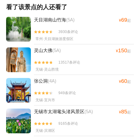
看了该景点的人还看了
69
天目湖南山竹海
(5A)
¥
起
3930条评论


常州·天目湖旅游度假区
150
灵山大佛
(5A)
¥
起
13517条评论


无锡·灵山胜境
60
张公洞
(4A)
¥
起
949条评论


无锡·宜兴市
85
无锡市太湖鼋头渚风景区
(5A)
¥
起
9165条评论


无锡·滨湖区