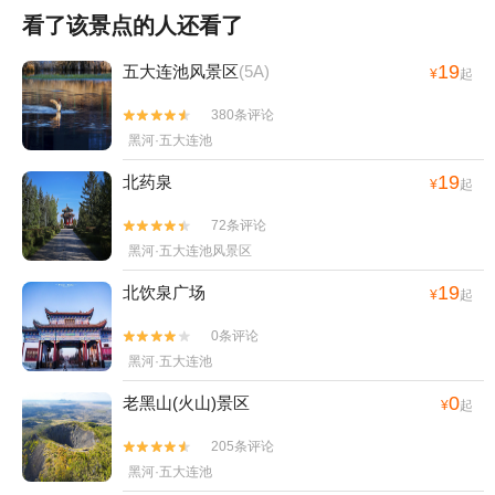
看了该景点的人还看了
19
五大连池风景区
(5A)
¥
起
380条评论


黑河·五大连池
19
北药泉
¥
起
72条评论


黑河·五大连池风景区
19
北饮泉广场
¥
起
0条评论


黑河·五大连池
0
老黑山(火山)景区
¥
起
205条评论


黑河·五大连池