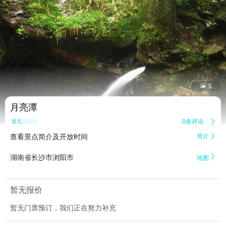


5
月亮潭
0条评论

暂无点评
查看景点简介及开放时间
简介


湖南省长沙市浏阳市
地图
暂无报价
暂无门票预订，我们正在努力补充