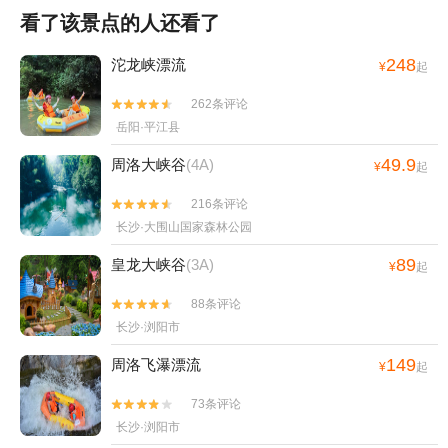
看了该景点的人还看了
248
沱龙峡漂流
¥
起
262条评论


岳阳·平江县
49.9
周洛大峡谷
(4A)
¥
起
216条评论


长沙·大围山国家森林公园
89
皇龙大峡谷
(3A)
¥
起
88条评论


长沙·浏阳市
149
周洛飞瀑漂流
¥
起
73条评论


长沙·浏阳市