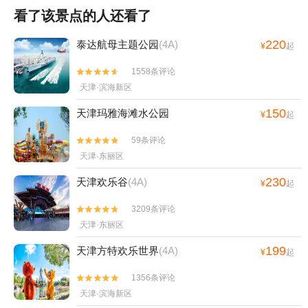
看了该景点的人还看了
220
泰达航母主题公园
(4A)
¥
起
1558条评论


天津·滨海新区
150
天津玛雅海滩水公园
¥
起
59条评论


天津·东丽区
230
天津欢乐谷
(4A)
¥
起
3209条评论


天津·东丽区
199
天津方特欢乐世界
(4A)
¥
起
1356条评论


天津·滨海新区