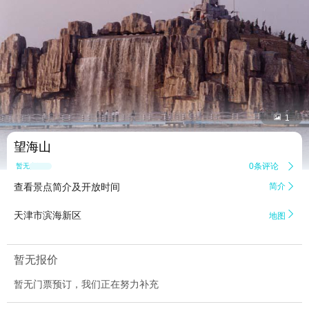


1
望海山
0条评论

暂无点评
查看景点简介及开放时间
简介


天津市滨海新区
地图
暂无报价
暂无门票预订，我们正在努力补充