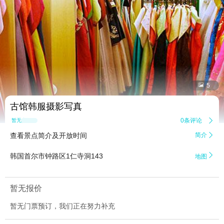


5
古馆韩服摄影写真
0条评论

暂无点评
查看景点简介及开放时间
简介


韩国首尔市钟路区1仁寺洞143
地图
暂无报价
暂无门票预订，我们正在努力补充