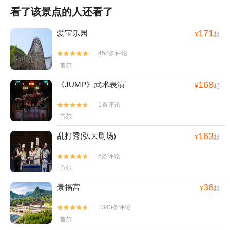
看了该景点的人还看了
171
爱宝乐园
¥
起
458条评论


首尔
168
《JUMP》武术表演
¥
起
1条评论


首尔
163
乱打秀(弘大剧场)
¥
起
6条评论


首尔
36
景福宫
¥
起
1343条评论


首尔