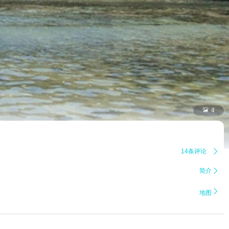

4
14条评论

简介


地图