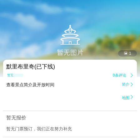


1
默里布里奇(已下线)
0条评论

暂无点评
查看景点简介及开放时间
简介


地图
暂无报价
暂无门票预订，我们正在努力补充