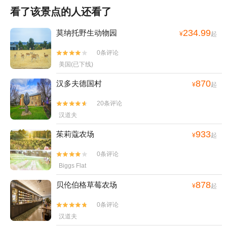
看了该景点的人还看了
234.99
莫纳托野生动物园
¥
起
0条评论


美国(已下线)
870
汉多夫德国村
¥
起
20条评论


汉道夫
933
茱莉蔻农场
¥
起
0条评论


Biggs Flat
878
贝伦伯格草莓农场
¥
起
0条评论


汉道夫