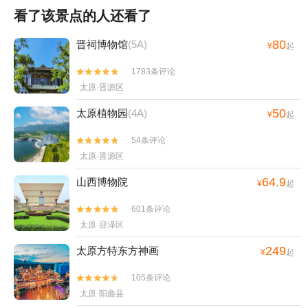
看了该景点的人还看了
80
晋祠博物馆
(5A)
¥
起
1783条评论


太原·晋源区
50
太原植物园
(4A)
¥
起
54条评论


太原·晋源区
64.9
山西博物院
¥
起
601条评论


太原·迎泽区
249
太原方特东方神画
¥
起
105条评论


太原·阳曲县