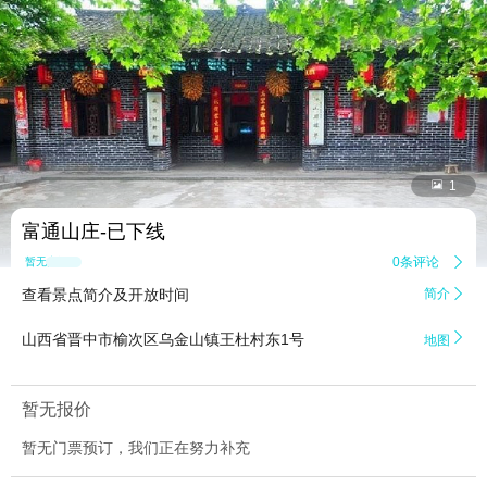


1
富通山庄-已下线
0条评论

暂无点评
查看景点简介及开放时间
简介


山西省晋中市榆次区乌金山镇王杜村东1号
地图
暂无报价
暂无门票预订，我们正在努力补充