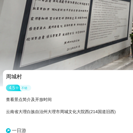
周城村
4.5
分
不错
查看景点简介及开放时间
云南省大理白族自治州大理市周城文化大院西(214国道旧西)
一日游