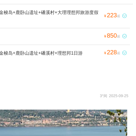
+金梭岛+鹿卧山遗址+磻溪村+大理理想邦旅游度假
223

¥
起
850

¥
起
228
金梭岛+鹿卧山遗址+磻溪村+理想邦1日游

¥
起
3*间 2025-09-25