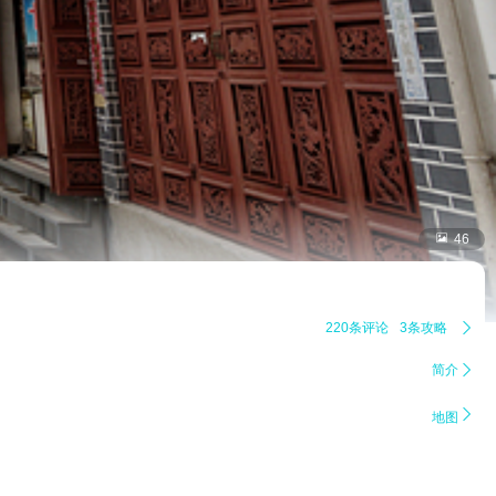

46
220条评论
3条攻略

简介


地图