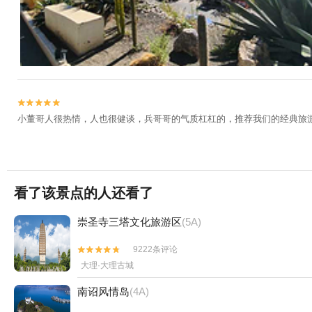


小董哥人很热情，人也很健谈，兵哥哥的气质杠杠的，推荐我们的经典旅
看了该景点的人还看了
崇圣寺三塔文化旅游区
(5A)
9222条评论


大理·大理古城
南诏风情岛
(4A)