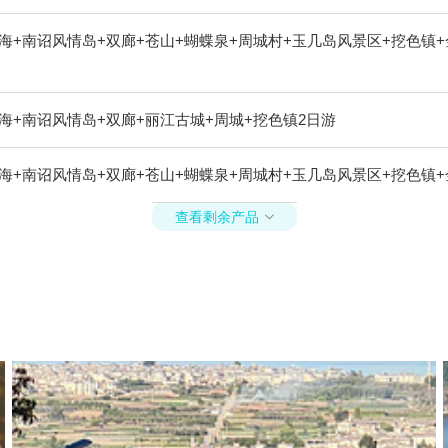
海+南诏风情岛+双廊+苍山+蝴蝶泉+周城村+玉几岛风景区+挖色镇
海+南诏风情岛+双廊+丽江古城+周城+挖色镇2日游
海+南诏风情岛+双廊+苍山+蝴蝶泉+周城村+玉几岛风景区+挖色镇+
查看剩余产品
