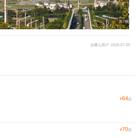
共7张
去哪儿用户 2026-07-05
64
¥
起
70
¥
起