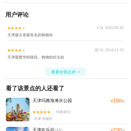
用户评论
C*g 2015-05-26


天津最古老最有名的购物街
葫*洁 2014-12-25


天津最繁华的路段，购物的好去处
查看全部点评

看了该景点的人还看了
150
天津玛雅海滩水公园
¥
起
59条评论


天津·东丽区
230
天津欢乐谷
(4A)
¥
起