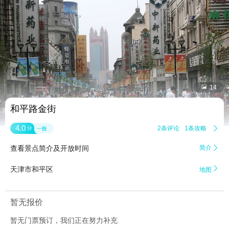


14
和平路金街
4.0
2条评论
1条攻略

分
一般
查看景点简介及开放时间
简介


天津市和平区
地图
暂无报价
暂无门票预订，我们正在努力补充