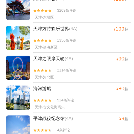
3209条评论


天津·东丽区
199
天津方特欢乐世界
(4A)
¥
起
1356条评论


天津·滨海新区
90
天津之眼摩天轮
(4A)
¥
起
2114条评论


天津·河北区
80
海河游船
¥
起
524条评论


天津·古文化街码头
9
平津战役纪念馆
(4A)
¥
起
4条评论

