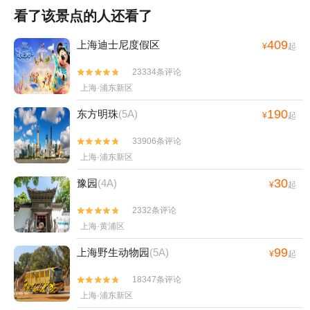
看了该景点的人还看了
409
上海迪士尼度假区
¥
起
23334条评论


上海·浦东新区
190
东方明珠
(5A)
¥
起
33906条评论


上海·浦东新区
30
豫园
(4A)
¥
起
2332条评论


上海·黄浦区
99
上海野生动物园
(5A)
¥
起
18347条评论


上海·浦东新区