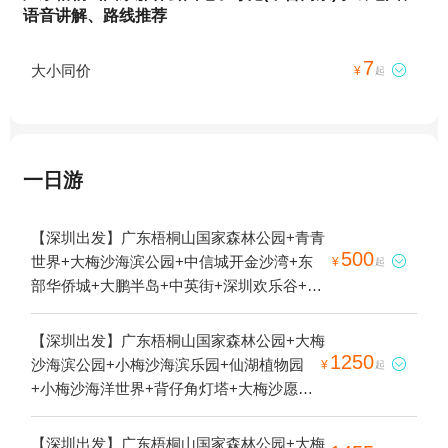
语音讲解、路线推荐
7
大小同价

¥
起
一日游
【深圳出发】广东梧桐山国家森林公园+青青
500
世界+大梅沙海滨公园+中信城开金沙湾+东

¥
起
部华侨城+大鹏半岛+中英街+深圳欢乐谷+锦
绣中华民俗村+小梅沙海滨乐园+园山+大鹏
山+西涌沙滩+深圳野生动物园+深圳世界之
【深圳出发】广东梧桐山国家森林公园+大梅
窗+华侨城创意文化园+玫瑰海岸文化旅游度
1250
沙海滨公园+小梅沙海滨乐园+仙湖植物园

¥
起
假区+桔钓沙+观音山公园+七星湾游艇会+深
+小梅沙海洋世界+背仔角灯塔+大梅沙愿望
圳坝光海上跳伞基地+盐田海滨栈道+东部通
塔1日游
航深圳跳伞基地+深圳冠军跳伞基地1日游
【深圳出发】广东梧桐山国家森林公园+大梅