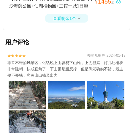
1455

¥
起
沙海滨公园+仙湖植物园+三馆一城1日游
查看剩余1个

用户评论
去哪儿用户 2024-01-19


非常不错的风景区，俗话说上山容易下山难，上去很累，好几处楼梯
非常陡峭，快成直角了，下山更是腿废掉，但是风景确实不错，最主
要不要钱，爬黄山出钱又出力