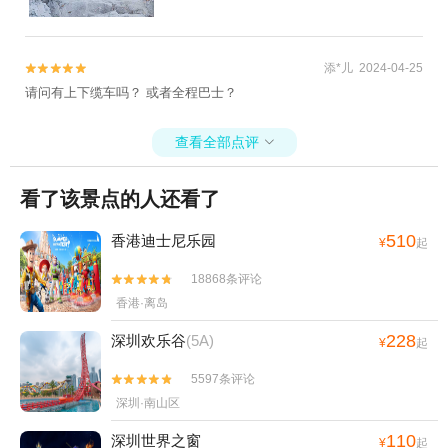
添*儿 2024-04-25


请问有上下缆车吗？ 或者全程巴士？
查看全部点评

看了该景点的人还看了
510
香港迪士尼乐园
¥
起
18868条评论


香港·离岛
228
深圳欢乐谷
(5A)
¥
起
5597条评论


深圳·南山区
110
深圳世界之窗
¥
起