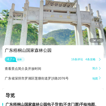


40
广东梧桐山国家森林公园
4.7
16条评论
4条攻略

分
很棒
查看景点简介及开放时间
简介


广东省深圳市罗湖区莲塘街道罗沙路2076号
地图
导览
广东梧桐山国家森林公园电子导览(不含门票)手绘地图、