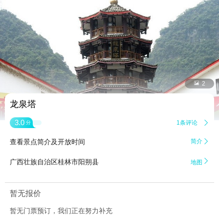


2
龙泉塔
3.0
1条评论

分
查看景点简介及开放时间
简介


广西壮族自治区桂林市阳朔县
地图
暂无报价
暂无门票预订，我们正在努力补充