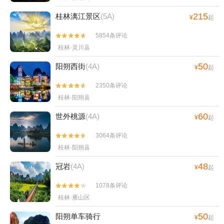
215
桂林漓江景区
(5A)
¥
起
5854条评论


桂林·灵川县
50
阳朔西街
(4A)
¥
起
2350条评论


桂林·阳朔县
60
世外桃源
(4A)
¥
起
3064条评论


桂林·阳朔县
48
冠岩
(4A)
¥
起
1078条评论


桂林·雁山区
50
阳朔单车骑行
¥
起