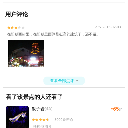
用户评论
d*5 2015-02-03


在阳朔西街里，在阳朔里面算是挺高的建筑了，还不错。
查看全部点评

看了该景点的人还看了
65
银子岩
(4A)
¥
起
8009条评论


桂林·荔浦县