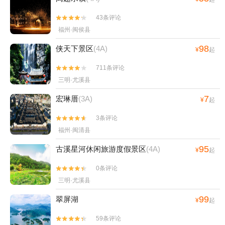
43条评论


福州·闽侯县
98
侠天下景区
(4A)
¥
起
711条评论


三明·尤溪县
7
宏琳厝
(3A)
¥
起
3条评论


福州·闽清县
95
古溪星河休闲旅游度假景区
(4A)
¥
起
0条评论


三明·尤溪县
99
翠屏湖
¥
起
59条评论

