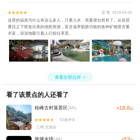
滇*客 2019-04-01


这里的温泉为什么有这么多人，只要入水，答案便自然有了。从岩层
重压之下喷发出来的地热资源，富含滋养肌肤功效的各种矿物质含量
丰富，深深地吸引着人们前往享受。
查看全部点评

看了该景点的人还看了
18.8
桂峰古村落景区
(4A)
¥
起
62条评论


三明·尤溪县
53
闽越水镇
(4A)
¥
起