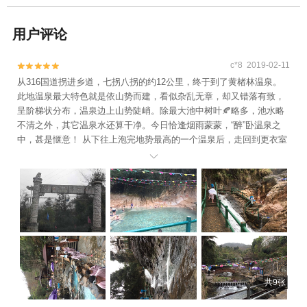
用户评论
c*8 2019-02-11


从316国道拐进乡道，七拐八拐的约12公里，终于到了黄楮林温泉。
此地温泉最大特色就是依山势而建，看似杂乱无章，却又错落有致，
呈阶梯状分布，温泉边上山势陡峭。除最大池中树叶🍂略多，池水略
不清之外，其它温泉水还算干净。今日恰逢烟雨蒙蒙，“醉”卧温泉之
中，甚是惬意！ 从下往上泡完地势最高的一个温泉后，走回到更衣室
旁的游泳池。开始了我的2019第一泳！ 刚入水时，冰冷刺骨啊，没想

到温泉♨️的泳池水竟然不溫[捂脸]游了三个来回，身上才暖和起来。不
过上岸之后，再回泡一会儿温泉，全身毛孔都竖起来了，那叫一个舒
坦啊！不虚此行。 在去哪儿网上购的温泉票，便宜又方便，点个赞
共9张