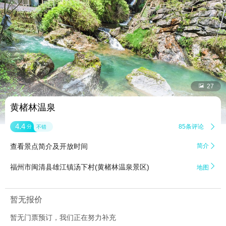


27
黄楮林温泉
4.4
85条评论

分
不错
查看景点简介及开放时间
简介


福州市闽清县雄江镇汤下村(黄楮林温泉景区)
地图
暂无报价
暂无门票预订，我们正在努力补充