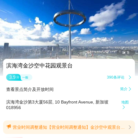


8
滨海湾金沙空中花园观景台
3.9
390条评论

分
一般
查看景点简介及开放时间
简介

滨海湾金沙第3大厦56层, 10 Bayfront Avenue, 新加坡
地图
018956


营业时间调整通知【营业时间调整通知】金沙空中观景台（Sands SkyPark Observation Deck）将于以下日期调整开放计划，请您提前规划行程：🔹2026年10月9日（周五）：全天暂停接待游客，不对外开放。🔹2026年10月10日（周六）及10月11日（周日）：高峰时段（具体以现场售票时间为准）关闭，非高峰时段仍可正常参观。建议您在出行前通过官网或客服确认当日运营状态，以免耽误行程。由此带来的不便，敬请谅解。(提示有效期2026/6/25至2026/10/11)
