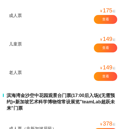
175
¥
起
成人票
查看
149
¥
起
儿童票
查看
149
¥
起
老人票
查看
滨海湾金沙空中花园观景台门票(17:00后入场)(无需预
约)+新加坡艺术科学博物馆常设展览"teamLab超跃未
来"门票
378
¥
起
成人票（非新加坡居民）