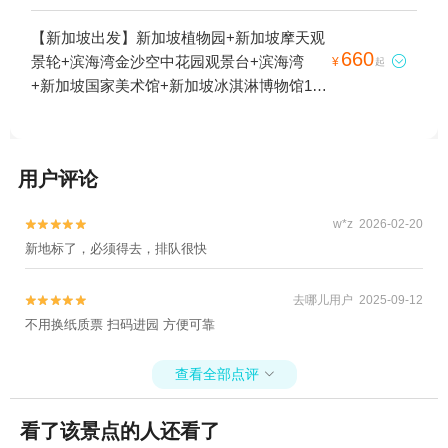
坡摩天观景轮+新加坡滨海湾花园+新加坡海
沙空中花园1日游
洋生物园+滨海湾金沙空中花园观景台+新加
【新加坡出发】新加坡植物园+新加坡摩天观
坡河游船+新加坡通行证+新加坡缆车+新加
660
景轮+滨海湾金沙空中花园观景台+滨海湾

¥
起
坡唐人街+滨海湾+艺术街+新加坡酷卡+新加
+新加坡国家美术馆+新加坡冰淇淋博物馆1日
坡樟宜机场+新加坡本地玩乐+新加坡艺术科
游
学博物馆+新加坡河+新加坡圣淘沙1日游
用户评论
w*z 2026-02-20


新地标了，必须得去，排队很快
去哪儿用户 2025-09-12


不用换纸质票 扫码进园 方便可靠
查看全部点评

看了该景点的人还看了