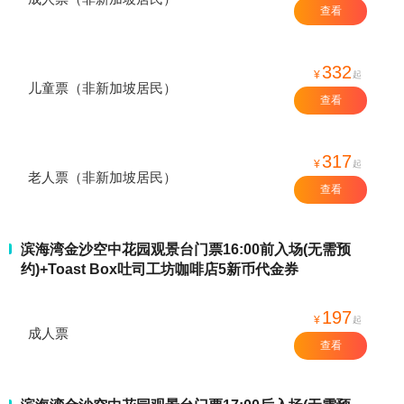
查看
332
¥
起
儿童票（非新加坡居民）
查看
317
¥
起
老人票（非新加坡居民）
查看
滨海湾金沙空中花园观景台门票16:00前入场(无需预
约)+Toast Box吐司工坊咖啡店5新币代金券
197
¥
起
成人票
查看