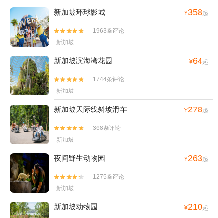
358
新加坡环球影城
¥
起
1963条评论


新加坡
64
新加坡滨海湾花园
¥
起
1744条评论


新加坡
278
新加坡天际线斜坡滑车
¥
起
368条评论


新加坡
263
夜间野生动物园
¥
起
1275条评论


新加坡
210
新加坡动物园
¥
起