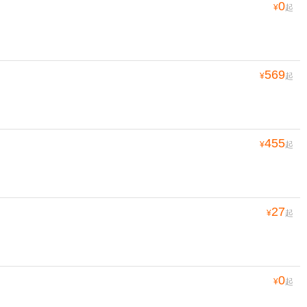
0
¥
起
569
¥
起