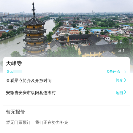


1
天峰寺
0条评论

暂无点评
查看景点简介及开放时间
简介


安徽省安庆市枞阳县连湖村
地图
暂无报价
暂无门票预订，我们正在努力补充