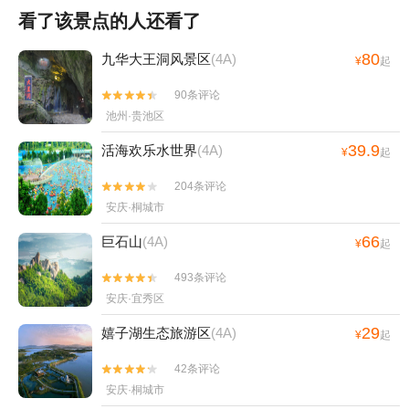
看了该景点的人还看了
80
九华大王洞风景区
(4A)
¥
起
90条评论


池州·贵池区
39.9
活海欢乐水世界
(4A)
¥
起
204条评论


安庆·桐城市
66
巨石山
(4A)
¥
起
493条评论


安庆·宜秀区
29
嬉子湖生态旅游区
(4A)
¥
起
42条评论


安庆·桐城市