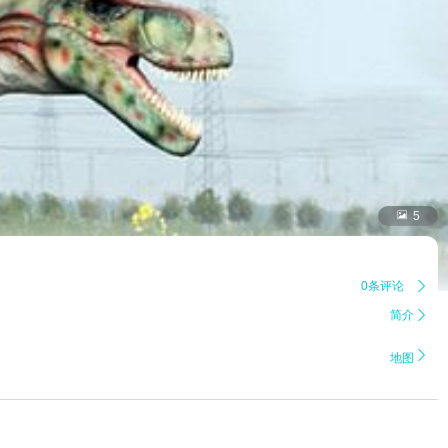

5
0条评论

简介


地图