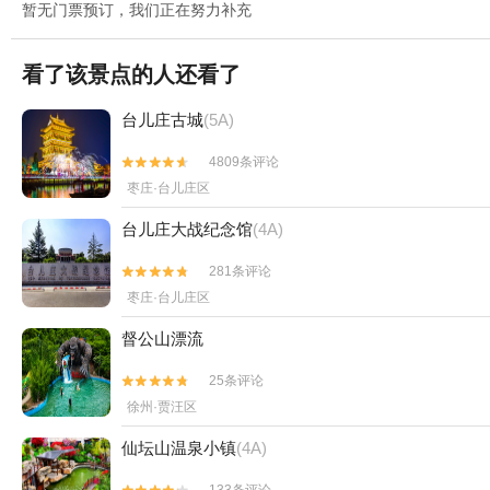
暂无门票预订，我们正在努力补充
看了该景点的人还看了
台儿庄古城
(5A)
4809条评论


枣庄·台儿庄区
台儿庄大战纪念馆
(4A)
281条评论


枣庄·台儿庄区
督公山漂流
25条评论


徐州·贾汪区
仙坛山温泉小镇
(4A)