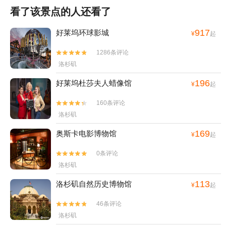
看了该景点的人还看了
917
好莱坞环球影城
¥
起
1286条评论


洛杉矶
196
好莱坞杜莎夫人蜡像馆
¥
起
160条评论


洛杉矶
169
奥斯卡电影博物馆
¥
起
0条评论


洛杉矶
113
洛杉矶自然历史博物馆
¥
起
46条评论


洛杉矶