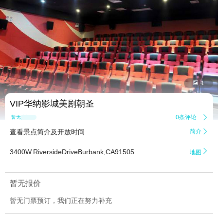


1
VIP华纳影城美剧朝圣
0条评论

暂无点评
查看景点简介及开放时间
简介


3400W.RiversideDriveBurbank,CA91505
地图
暂无报价
暂无门票预订，我们正在努力补充