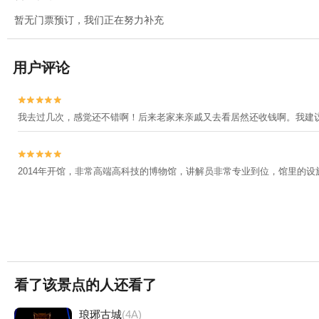
暂无门票预订，我们正在努力补充
用户评论


我去过几次，感觉还不错啊！后来老家来亲戚又去看居然还收钱啊。我建


2014年开馆，非常高端高科技的博物馆，讲解员非常专业到位，馆里的
看了该景点的人还看了
琅琊古城
(4A)