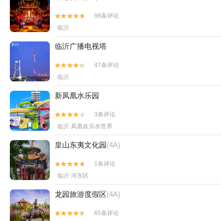
98条评论


临沂
临沂广播电视塔
47条评论


临沂
新凤凰水乐园
3条评论


临沂·凤凰欢乐水世界
皇山东夷文化园
(4A)
1条评论


临沂·河东区
龙园旅游度假区
(4A)
65条评论

