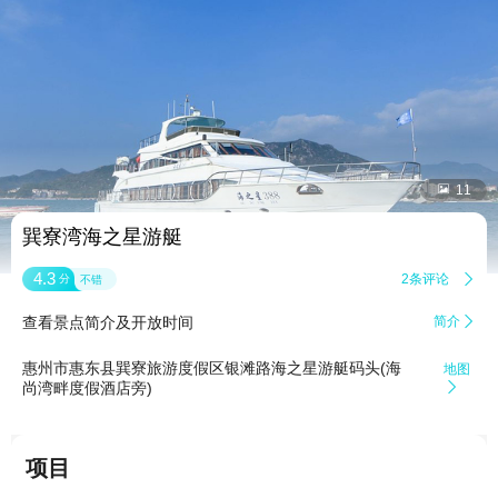


11
巽寮湾海之星游艇
4.3
2条评论

分
不错
查看景点简介及开放时间
简介

惠州市惠东县巽寮旅游度假区银滩路海之星游艇码头(海
地图
尚湾畔度假酒店旁)

项目