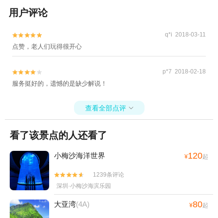
用户评论
q*i 2018-03-11


点赞，老人们玩得很开心
p*7 2018-02-18


服务挺好的，遗憾的是缺少解说！
查看全部点评

看了该景点的人还看了
120
小梅沙海洋世界
¥
起
1239条评论


深圳·小梅沙海滨乐园
80
大亚湾
(4A)
¥
起