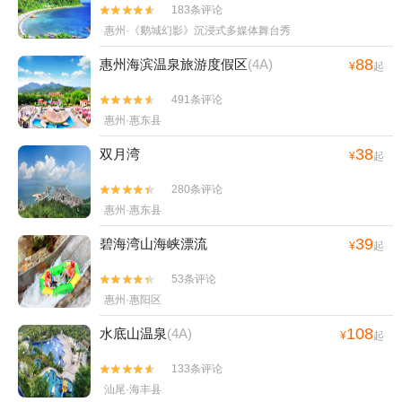
183条评论


惠州·《鹅城幻影》沉浸式多媒体舞台秀
88
惠州海滨温泉旅游度假区
(4A)
¥
起
491条评论


惠州·惠东县
38
双月湾
¥
起
280条评论


惠州·惠东县
39
碧海湾山海峡漂流
¥
起
53条评论


惠州·惠阳区
108
水底山温泉
(4A)
¥
起
133条评论


汕尾·海丰县