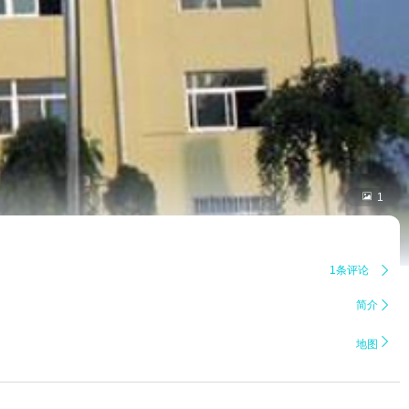

1
1条评论

简介


地图