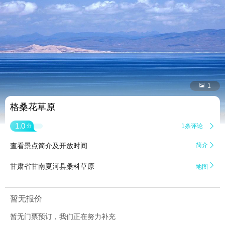


1
格桑花草原
1.0
1条评论

分
查看景点简介及开放时间
简介


甘肃省甘南夏河县桑科草原
地图
暂无报价
暂无门票预订，我们正在努力补充