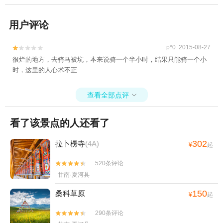
用户评论
p*0 2015-08-27


很烂的地方，去骑马被坑，本来说骑一个半小时，结果只能骑一个小
时，这里的人心术不正
查看全部点评

看了该景点的人还看了
302
拉卜楞寺
(4A)
¥
起
520条评论


甘南·夏河县
150
桑科草原
¥
起
290条评论

