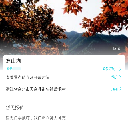


6
寒山湖
0条评论

暂无点评
查看景点简介及开放时间
简介


浙江省台州市天台县街头镇后求村
地图
暂无报价
暂无门票预订，我们正在努力补充