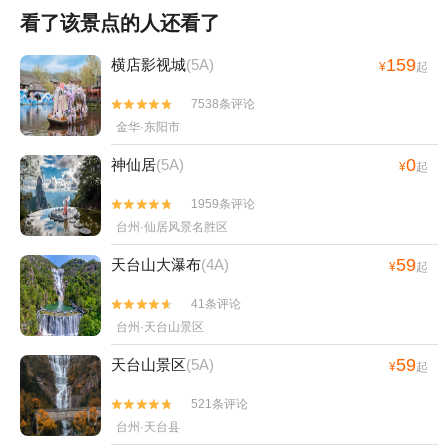
看了该景点的人还看了
159
横店影视城
(5A)
¥
起
7538条评论


金华·东阳市
0
神仙居
(5A)
¥
起
1959条评论


台州·仙居风景名胜区
59
天台山大瀑布
(4A)
¥
起
41条评论


台州·天台山景区
59
天台山景区
(5A)
¥
起
521条评论


台州·天台县