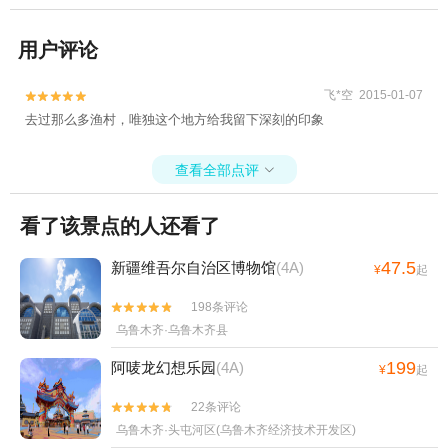
用户评论
飞*空 2015-01-07


去过那么多渔村，唯独这个地方给我留下深刻的印象
查看全部点评

看了该景点的人还看了
47.5
新疆维吾尔自治区博物馆
(4A)
¥
起
198条评论


乌鲁木齐·乌鲁木齐县
199
阿唛龙幻想乐园
(4A)
¥
起
22条评论


乌鲁木齐·头屯河区(乌鲁木齐经济技术开发区)