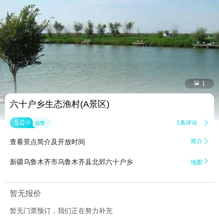


1
六十户乡生态渔村(A景区)
5.0
1条评论

分
超赞
查看景点简介及开放时间
简介


新疆乌鲁木齐市乌鲁木齐县北郊六十户乡
地图
暂无报价
暂无门票预订，我们正在努力补充