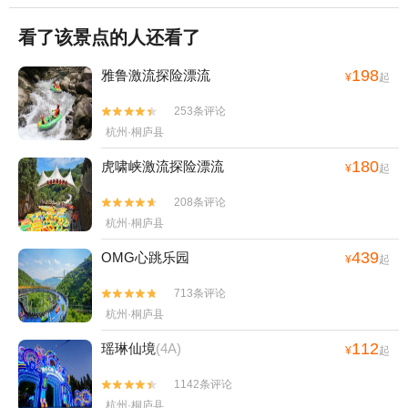
看了该景点的人还看了
198
雅鲁激流探险漂流
¥
起
253条评论


杭州·桐庐县
180
虎啸峡激流探险漂流
¥
起
208条评论


杭州·桐庐县
439
OMG心跳乐园
¥
起
713条评论


杭州·桐庐县
112
瑶琳仙境
(4A)
¥
起
1142条评论


杭州·桐庐县