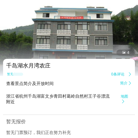


4
千岛湖水月湾农庄
0条评论

暂无点评
查看景点简介及开放时间
简介

浙江省杭州千岛湖富文乡青田村葛岭自然村王子谷漂流
地图
附近

暂无报价
暂无门票预订，我们正在努力补充