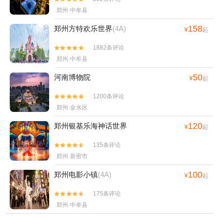
郑州·中牟县
158
郑州方特欢乐世界
(4A)
¥
起
1882条评论


郑州·中牟县
50
河南博物院
¥
起
1200条评论


郑州·金水区
120
郑州银基乐海神话世界
¥
起
135条评论


郑州·新密市
100
郑州电影小镇
(4A)
¥
起
175条评论


郑州·中牟县