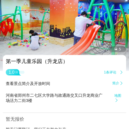


5
第一季儿童乐园（升龙店）
1.0
1条评论

分
查看景点简介及开放时间
简介

河南省郑州市二七区大学路与政通路交叉口升龙商业广
地图
场活力二街3楼

暂无报价