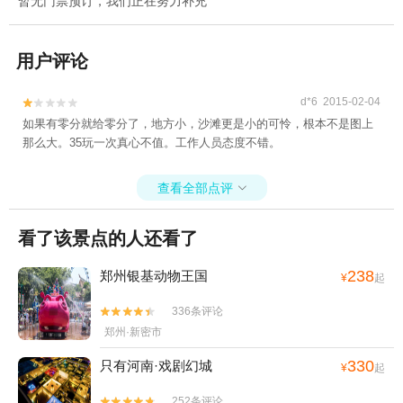
暂无门票预订，我们正在努力补充
用户评论
d*6 2015-02-04


如果有零分就给零分了，地方小，沙滩更是小的可怜，根本不是图上
那么大。35玩一次真心不值。工作人员态度不错。
查看全部点评

看了该景点的人还看了
238
郑州银基动物王国
¥
起
336条评论


郑州·新密市
330
只有河南·戏剧幻城
¥
起
252条评论

