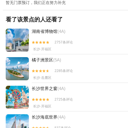
暂无门票预订，我们正在努力补充
看了该景点的人还看了
湖南省博物馆
(4A)
2757条评论


长沙·开福区
橘子洲景区
(5A)
2285条评论


长沙·岳麓区
长沙世界之窗
(4A)
2725条评论


长沙·开福区
长沙海底世界
(4A)