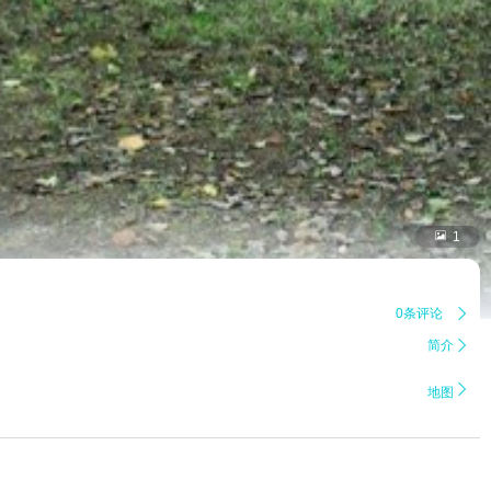

1
0条评论

简介


地图