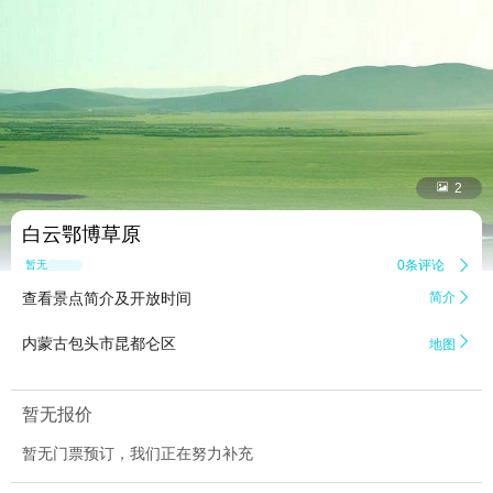


2
白云鄂博草原
0条评论

暂无点评
查看景点简介及开放时间
简介


内蒙古包头市昆都仑区
地图
暂无报价
暂无门票预订，我们正在努力补充