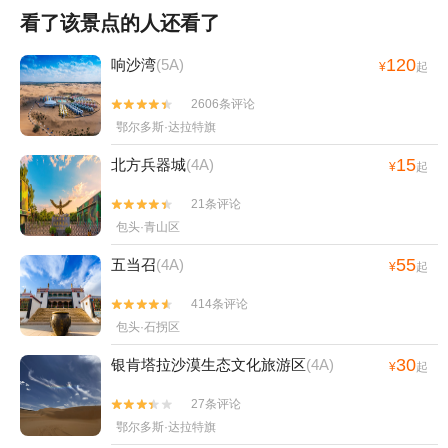
看了该景点的人还看了
120
响沙湾
(5A)
¥
起
2606条评论


鄂尔多斯·达拉特旗
15
北方兵器城
(4A)
¥
起
21条评论


包头·青山区
55
五当召
(4A)
¥
起
414条评论


包头·石拐区
30
银肯塔拉沙漠生态文化旅游区
(4A)
¥
起
27条评论


鄂尔多斯·达拉特旗