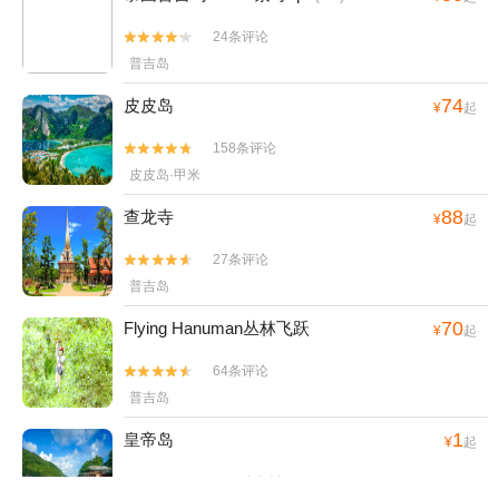
24条评论


普吉岛
74
皮皮岛
¥
起
158条评论


皮皮岛·甲米
88
查龙寺
¥
起
27条评论


普吉岛
70
Flying Hanuman丛林飞跃
¥
起
64条评论


普吉岛
1
皇帝岛
¥
起
1674条评论

