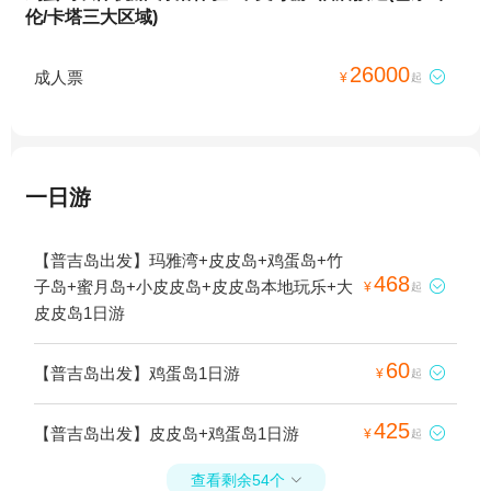
伦/卡塔三大区域)
26000
成人票

¥
起
一日游
【普吉岛出发】玛雅湾+皮皮岛+鸡蛋岛+竹
468
子岛+蜜月岛+小皮皮岛+皮皮岛本地玩乐+大

¥
起
皮皮岛1日游
60
【普吉岛出发】鸡蛋岛1日游

¥
起
425
【普吉岛出发】皮皮岛+鸡蛋岛1日游

¥
起
查看剩余54个
