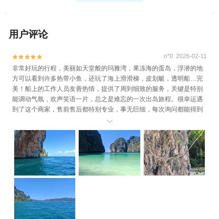
用户评论
o*0 2026-02-11


非常好玩的行程，美丽如天堂般的玛雅湾，果冻海的蛋岛，浮潜的地
方可以看到许多热带小鱼，还玩了海上滑滑梯，皮划艇，透明船…完
美！船上的工作人员友善热情，提供了周到细致的服务，关键是特别
能调动气氛，欢声笑语一片，总之是难忘的一次出岛旅程。很幸运遇
到了这个商家，售前售后都特别专业，事无巨细，每次询问都能得到
及时耐心细致的回答，也因此所有普吉岛的行程都是在这里订的，感

恩遇见！