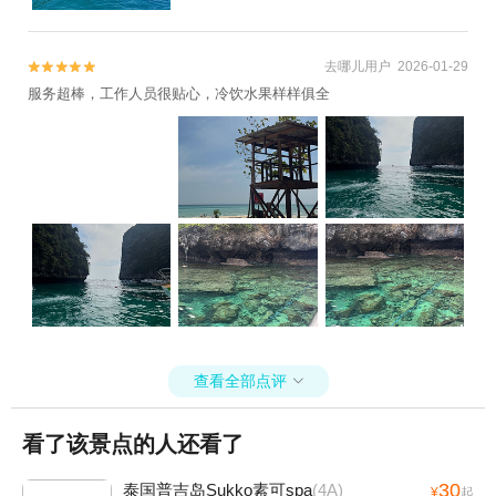
去哪儿用户 2026-01-29


服务超棒，工作人员很贴心，冷饮水果样样俱全
查看全部点评

看了该景点的人还看了
30
泰国普吉岛Sukko素可spa
(4A)
¥
起