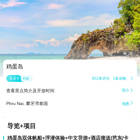


78
鸡蛋岛
4.4
652条评论
1条攻略

分
不错
查看景点简介及开放时间
简介


Phru Nai, 攀牙湾泰国
地图
导览+项目
鸡蛋岛双体帆船+浮潜体验+中文导游+酒店接送(芭东/卡